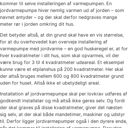
kommer til selve installeringen af varmepumpen. En
jordvarmepumpe hiver nemlig varmen ud af jorden – som
navnet antyder – og der skal derfor nedgraves mange
meter rør i jorden omkring dit hus.
Det betyder altså, at din grund skal have en vis størrelse,
for at du overhovedet kan overveje installering af
varmepumpe med jordvarme – en god huskeregel er, at for
hver kvadratmeter i dit hus, som skal opvarmes, vil der
være brug for 3 til 4 kvadratmeter udeareal. Et eksempel
kunne være et etplanshus på 200 kvadratmeter. Her skal
der altså bruges mellem 600 og 800 kvadratmeter grund
uden for huset. Altså ikke et ubetydeligt areal.
Installation af jordvarmepumpe skal per lovkrav udføres af
godkendt installatør og må altså ikke gøres selv. Og fordi
der skal graves på disse kvadratmeter, giver det næsten
sig selv, at der skal både mandetimer, maskiner og udstyr
til. Derfor ligger jordvarmepumper også i den dyrere ende,