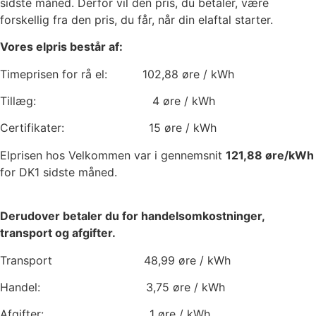
sidste måned. Derfor vil den pris, du betaler, være
forskellig fra den pris, du får, når din elaftal starter.
Vores elpris består af:
Timeprisen for rå el:
102,88
øre / kWh
Tillæg:
4
øre / kWh
Certifikater:
15
øre / kWh
Elprisen hos Velkommen var i gennemsnit
121,88
øre/kWh
for DK1 sidste måned.
Derudover betaler du for handelsomkostninger,
transport og afgifter.
Transport
48,99
øre / kWh
Handel:
3,75
øre / kWh
Afgifter:
1
øre / kWh