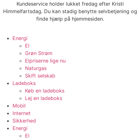
Videre
Kundeservice holder lukket fredag efter Kristi
til
Himmelfartsdag. Du kan stadig benytte selvbetjening og
indhold
finde hjælp på hjemmesiden.
Energi
El
Grøn Strøm
Elpriserne lige nu
Naturgas
Skift selskab
Ladeboks
Køb en ladeboks
Lej en ladeboks
Mobil
Internet
Sikkerhed
Energi
El