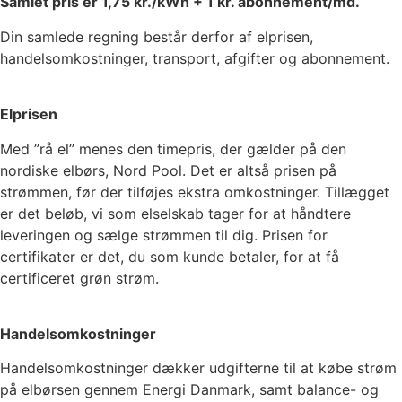
Samlet pris er
1,75
kr./kWh +
1
kr. abonnement/md.
Din samlede regning består derfor af elprisen,
handelsomkostninger, transport, afgifter og abonnement.
Elprisen
Med ”rå el” menes den timepris, der gælder på den
nordiske elbørs, Nord Pool. Det er altså prisen på
strømmen, før der tilføjes ekstra omkostninger. Tillægget
er det beløb, vi som elselskab tager for at håndtere
leveringen og sælge strømmen til dig. Prisen for
certifikater er det, du som kunde betaler, for at få
certificeret grøn strøm.
Handelsomkostninger
Handelsomkostninger dækker udgifterne til at købe strøm
på elbørsen gennem Energi Danmark, samt balance- og