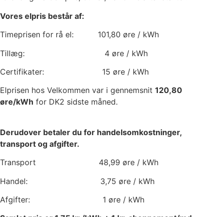
Vores elpris består af:
Timeprisen for rå el:
101,80
øre / kWh
Tillæg:
4
øre / kWh
Certifikater:
15
øre / kWh
Elprisen hos Velkommen var i gennemsnit
120,80
øre/kWh
for DK2 sidste måned.
Derudover betaler du for handelsomkostninger,
transport og afgifter.
Transport
48,99
øre / kWh
Handel:
3,75
øre / kWh
Afgifter:
1
øre / kWh