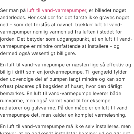
Ser man på
luft til vand-varmepumper
, er billedet noget
anderledes. Her skal der for det første ikke graves noget
ned – som det forstås af navnet, trækker luft til vand-
varmepumper nemlig varmen ud fra luften i stedet for
jorden. Det betyder som udgangspunkt, at en luft til vand-
varmepumpe er mindre omfattende at installere – og
dermed også væsentligt billigere.
En luft til vand-varmepumpe er næsten lige så effektiv og
billig i drift som en jordvarmepumpe. Til gengæld fylder
den udvendige del af pumpen langt mindre og kan som
oftest placeres på bagsiden af huset, hvor den dårligt
bemærkes. En luft til vand-varmepumpe leverer både
rumvarme, men også varmt vand til for eksempel
radiatorer og gulvvarme. På den måde er en luft til vand-
varmepumpe det, man kalder en komplet varmeløsning.
En luft til vand-varmepumpe må ikke selv installeres, men
kræver, at en godkendt installatør kommer ud og gør det.