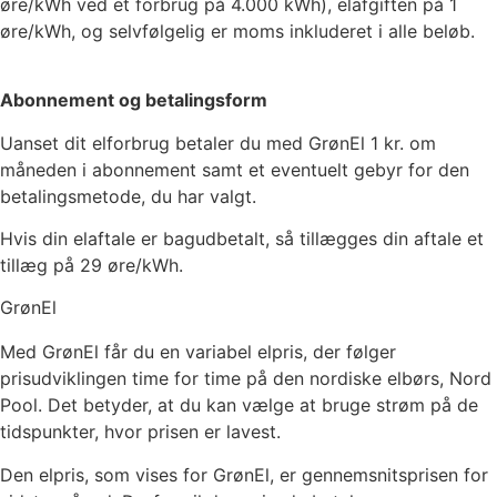
øre/kWh ved et forbrug på 4.000 kWh), elafgiften på
1
øre/kWh, og selvfølgelig er moms inkluderet i alle beløb.
Abonnement og betalingsform
Uanset dit elforbrug betaler du med GrønEl
1
kr. om
måneden i abonnement samt et eventuelt gebyr for den
betalingsmetode, du har valgt.
Hvis din elaftale er bagudbetalt, så tillægges din aftale et
tillæg på 29 øre/kWh.
GrønEl
Med GrønEl får du en variabel elpris, der følger
prisudviklingen time for time på den nordiske elbørs, Nord
Pool. Det betyder, at du kan vælge at bruge strøm på de
tidspunkter, hvor prisen er lavest.
Den elpris, som vises for GrønEl, er gennemsnitsprisen for