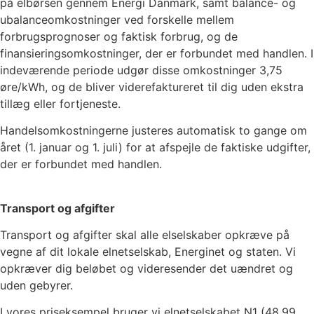
på elbørsen gennem Energi Danmark, samt balance- og
ubalanceomkostninger ved forskelle mellem
forbrugsprognoser og faktisk forbrug, og de
finansieringsomkostninger, der er forbundet med handlen. I
indeværende periode udgør disse omkostninger
3,75
øre/kWh, og de bliver viderefaktureret til dig uden ekstra
tillæg eller fortjeneste.
Handelsomkostningerne justeres automatisk to gange om
året (1. januar og 1. juli) for at afspejle de faktiske udgifter,
der er forbundet med handlen.
Transport og afgifter
Transport og afgifter skal alle elselskaber opkræve på
vegne af dit lokale elnetselskab, Energinet og staten. Vi
opkræver dig beløbet og videresender det uændret og
uden gebyrer.
I vores priseksempel bruger vi elnetselskabet
N1
(
48,99