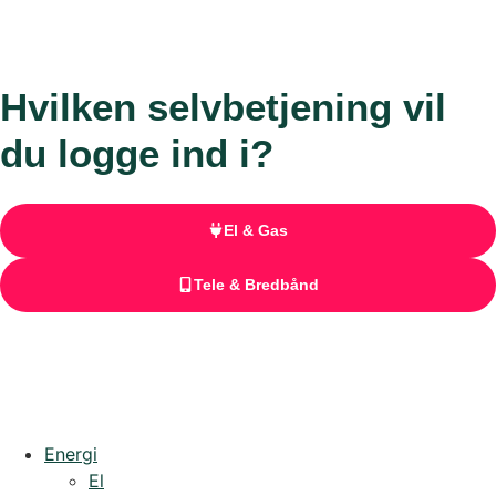
Hvilken selvbetjening vil
du logge ind i?
El & Gas
Tele & Bredbånd
Energi
El