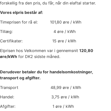
forskellig fra den pris, du får, når din elaftal starter.
Vores elpris består af:
Timeprisen for rå el:
101,80
øre / kWh
Tillæg:
4
øre / kWh
Certifikater:
15
øre / kWh
Elprisen hos Velkommen var i gennemsnit
120,80
øre/kWh
for DK2 sidste måned.
Derudover betaler du for handelsomkostninger,
transport og afgifter.
Transport
48,99
øre / kWh
Handel:
3,75
øre / kWh
Afgifter:
1
øre / kWh