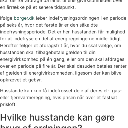
skal derfor afdrage på lånet til energivirksomheden over
en årrække på et senere tidspunkt.
Ifølge
borger.dk
løber indefrysningsordningen i en periode
på seks år, hvor det første år er den såkaldte
indefrysningsperiode. Det er her, husstanden får mulighed
for at indefryse en del af energiregningerne midlertidigt.
Herefter følger et afdragsfrit år, hvor du skal vælge, om
husstanden skal tilbagebetale gælden til din
energivirksomhed på én gang, eller om den skal afdrages
over en periode på fire år. Der skal desuden betales renter
af gælden til energivirksomheden, ligesom der kan blive
opkrævet et gebyr.
Husstande kan kun få indefrosset dele af deres el-, gas-
eller fjernvarmeregning, hvis prisen når over et fastsat
prisloft.
Hvilke husstande kan gøre