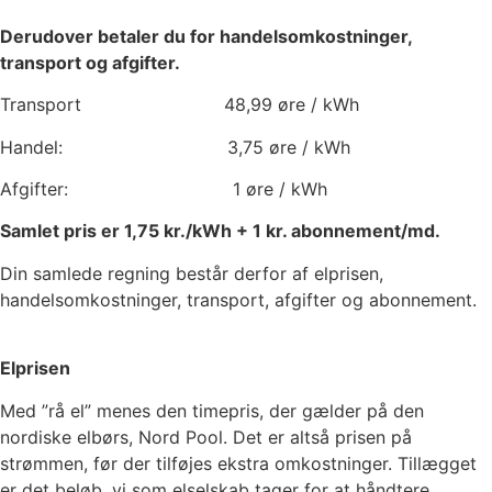
Derudover betaler du for handelsomkostninger,
transport og afgifter.
Transport
48,99
øre / kWh
Handel:
3,75
øre / kWh
Afgifter:
1
øre / kWh
Samlet pris er
1,75
kr./kWh +
1
kr. abonnement/md.
Din samlede regning består derfor af elprisen,
handelsomkostninger, transport, afgifter og abonnement.
Elprisen
Med ”rå el” menes den timepris, der gælder på den
nordiske elbørs, Nord Pool. Det er altså prisen på
strømmen, før der tilføjes ekstra omkostninger. Tillægget
er det beløb, vi som elselskab tager for at håndtere