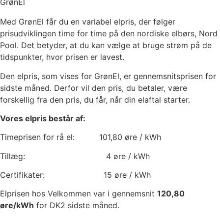
GrønEl
Med GrønEl får du en variabel elpris, der følger
prisudviklingen time for time på den nordiske elbørs, Nord
Pool. Det betyder, at du kan vælge at bruge strøm på de
tidspunkter, hvor prisen er lavest.
Den elpris, som vises for GrønEl, er gennemsnitsprisen for
sidste måned. Derfor vil den pris, du betaler, være
forskellig fra den pris, du får, når din elaftal starter.
Vores elpris består af:
Timeprisen for rå el:
101,80
øre / kWh
Tillæg:
4
øre / kWh
Certifikater:
15
øre / kWh
Elprisen hos Velkommen var i gennemsnit
120,80
øre/kWh
for DK2 sidste måned.