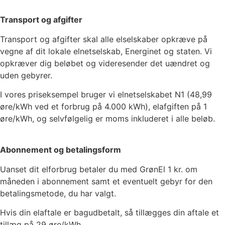
Transport og afgifter
Transport og afgifter skal alle elselskaber opkræve på
vegne af dit lokale elnetselskab, Energinet og staten. Vi
opkræver dig beløbet og videresender det uændret og
uden gebyrer.
I vores priseksempel bruger vi elnetselskabet
N1
(
48,99
øre/kWh ved et forbrug på 4.000 kWh), elafgiften på
1
øre/kWh, og selvfølgelig er moms inkluderet i alle beløb.
Abonnement og betalingsform
Uanset dit elforbrug betaler du med GrønEl
1
kr. om
måneden i abonnement samt et eventuelt gebyr for den
betalingsmetode, du har valgt.
Hvis din elaftale er bagudbetalt, så tillægges din aftale et
tillæg på 29 øre/kWh.