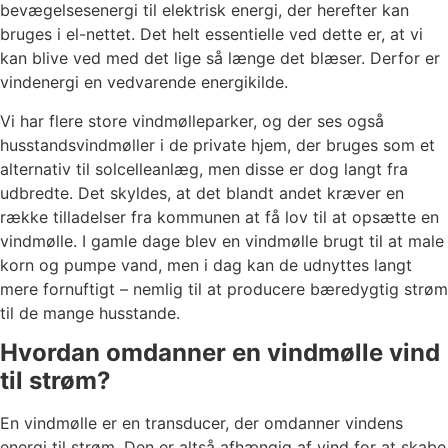
bevægelsesenergi til elektrisk energi, der herefter kan
bruges i el-nettet. Det helt essentielle ved dette er, at vi
kan blive ved med det lige så længe det blæser. Derfor er
vindenergi en vedvarende energikilde.
Vi har flere store vindmølleparker, og der ses også
husstandsvindmøller i de private hjem, der bruges som et
alternativ til solcelleanlæg, men disse er dog langt fra
udbredte. Det skyldes, at det blandt andet kræver en
række tilladelser fra kommunen at få lov til at opsætte en
vindmølle. I gamle dage blev en vindmølle brugt til at male
korn og pumpe vand, men i dag kan de udnyttes langt
mere fornuftigt – nemlig til at producere bæredygtig strøm
til de mange husstande.
Hvordan omdanner en vindmølle vind
til strøm?
En vindmølle er en transducer, der omdanner vindens
energi til strøm. Den er altså afhængig af vind for at skabe