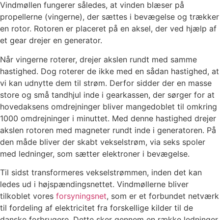
Vindmøllen fungerer således, at vinden blæser på
propellerne (vingerne), der sættes i bevægelse og trækker
en rotor. Rotoren er placeret på en aksel, der ved hjælp af
et gear drejer en generator.
Når vingerne roterer, drejer akslen rundt med samme
hastighed. Dog roterer de ikke med en sådan hastighed, at
vi kan udnytte dem til strøm. Derfor sidder der en masse
store og små tandhjul inde i gearkassen, der sørger for at
hovedaksens omdrejninger bliver mangedoblet til omkring
1000 omdrejninger i minuttet. Med denne hastighed drejer
akslen rotoren med magneter rundt inde i generatoren. På
den måde bliver der skabt vekselstrøm, via seks spoler
med ledninger, som sætter elektroner i bevægelse.
Til sidst transformeres vekselstrømmen, inden det kan
ledes ud i højspændingsnettet. Vindmøllerne bliver
tilkoblet vores
forsyningsnet
, som er et forbundet netværk
til fordeling af elektricitet fra forskellige kilder til de
danske forbrugere. Dette sker gennem en række ledninger