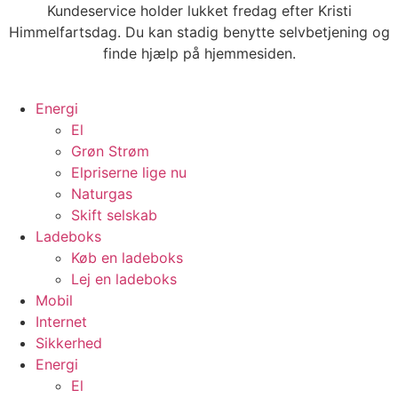
Videre
Kundeservice holder lukket fredag efter Kristi
til
Himmelfartsdag. Du kan stadig benytte selvbetjening og
indhold
finde hjælp på hjemmesiden.
Energi
El
Grøn Strøm
Elpriserne lige nu
Naturgas
Skift selskab
Ladeboks
Køb en ladeboks
Lej en ladeboks
Mobil
Internet
Sikkerhed
Energi
El