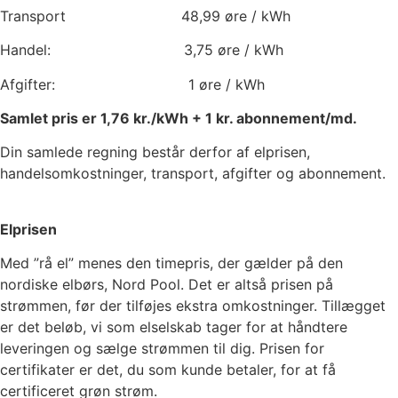
Transport
48,99
øre / kWh
Handel:
3,75
øre / kWh
Afgifter:
1
øre / kWh
Samlet pris er
1,76
kr./kWh +
1
kr. abonnement/md.
Din samlede regning består derfor af elprisen,
handelsomkostninger, transport, afgifter og abonnement.
Elprisen
Med ”rå el” menes den timepris, der gælder på den
nordiske elbørs, Nord Pool. Det er altså prisen på
strømmen, før der tilføjes ekstra omkostninger. Tillægget
er det beløb, vi som elselskab tager for at håndtere
leveringen og sælge strømmen til dig. Prisen for
certifikater er det, du som kunde betaler, for at få
certificeret grøn strøm.