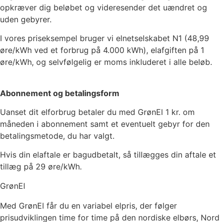
opkræver dig beløbet og videresender det uændret og
uden gebyrer.
I vores priseksempel bruger vi elnetselskabet
N1
(
48,99
øre/kWh ved et forbrug på 4.000 kWh), elafgiften på
1
øre/kWh, og selvfølgelig er moms inkluderet i alle beløb.
Abonnement og betalingsform
Uanset dit elforbrug betaler du med GrønEl
1
kr. om
måneden i abonnement samt et eventuelt gebyr for den
betalingsmetode, du har valgt.
Hvis din elaftale er bagudbetalt, så tillægges din aftale et
tillæg på 29 øre/kWh.
GrønEl
Med GrønEl får du en variabel elpris, der følger
prisudviklingen time for time på den nordiske elbørs, Nord