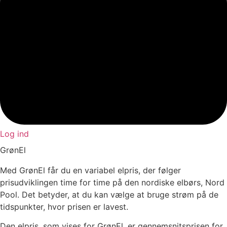
Log ind
GrønEl
Med GrønEl får du en variabel elpris, der følger
prisudviklingen time for time på den nordiske elbørs, Nord
Pool. Det betyder, at du kan vælge at bruge strøm på de
tidspunkter, hvor prisen er lavest.
Den elpris, som vises for GrønEl, er gennemsnitsprisen for