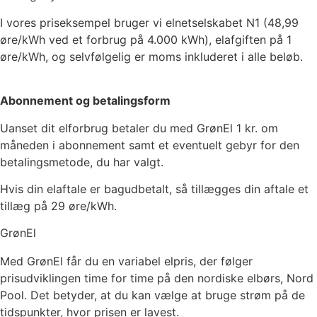
I vores priseksempel bruger vi elnetselskabet
N1
(
48,99
øre/kWh ved et forbrug på 4.000 kWh), elafgiften på
1
øre/kWh, og selvfølgelig er moms inkluderet i alle beløb.
Abonnement og betalingsform
Uanset dit elforbrug betaler du med GrønEl
1
kr. om
måneden i abonnement samt et eventuelt gebyr for den
betalingsmetode, du har valgt.
Hvis din elaftale er bagudbetalt, så tillægges din aftale et
tillæg på 29 øre/kWh.
GrønEl
Med GrønEl får du en variabel elpris, der følger
prisudviklingen time for time på den nordiske elbørs, Nord
Pool. Det betyder, at du kan vælge at bruge strøm på de
tidspunkter, hvor prisen er lavest.