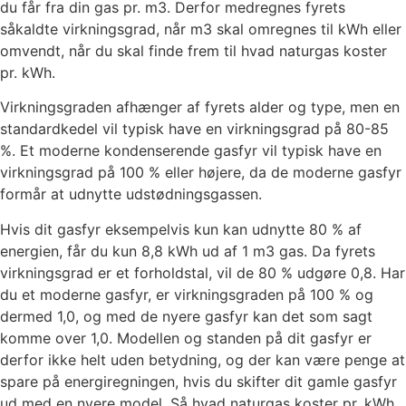
du får fra din gas pr. m3. Derfor medregnes fyrets
såkaldte virkningsgrad, når m3 skal omregnes til kWh eller
omvendt, når du skal finde frem til hvad naturgas koster
pr. kWh.
Virkningsgraden afhænger af fyrets alder og type, men en
standardkedel vil typisk have en virkningsgrad på 80-85
%. Et moderne kondenserende gasfyr vil typisk have en
virkningsgrad på 100 % eller højere, da de moderne gasfyr
formår at udnytte udstødningsgassen.
Hvis dit gasfyr eksempelvis kun kan udnytte 80 % af
energien, får du kun 8,8 kWh ud af 1 m3 gas. Da fyrets
virkningsgrad er et forholdstal, vil de 80 % udgøre 0,8. Har
du et moderne gasfyr, er virkningsgraden på 100 % og
dermed 1,0, og med de nyere gasfyr kan det som sagt
komme over 1,0. Modellen og standen på dit gasfyr er
derfor ikke helt uden betydning, og der kan være penge at
spare på energiregningen, hvis du skifter dit gamle gasfyr
ud med en nyere model. Så hvad naturgas koster pr. kWh