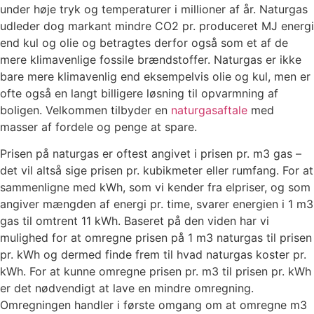
under høje tryk og temperaturer i millioner af år. Naturgas
udleder dog markant mindre CO2 pr. produceret MJ energi
end kul og olie og betragtes derfor også som et af de
mere klimavenlige fossile brændstoffer. Naturgas er ikke
bare mere klimavenlig end eksempelvis olie og kul, men er
ofte også en langt billigere løsning til opvarmning af
boligen. Velkommen tilbyder en
naturgasaftale
med
masser af fordele og penge at spare.
Prisen på naturgas er oftest angivet i prisen pr. m3 gas –
det vil altså sige prisen pr. kubikmeter eller rumfang. For at
sammenligne med kWh, som vi kender fra elpriser, og som
angiver mængden af energi pr. time, svarer energien i 1 m3
gas til omtrent 11 kWh. Baseret på den viden har vi
mulighed for at omregne prisen på 1 m3 naturgas til prisen
pr. kWh og dermed finde frem til hvad naturgas koster pr.
kWh. For at kunne omregne prisen pr. m3 til prisen pr. kWh
er det nødvendigt at lave en mindre omregning.
Omregningen handler i første omgang om at omregne m3