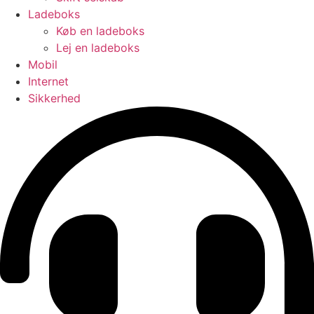
Ladeboks
Køb en ladeboks
Lej en ladeboks
Mobil
Internet
Sikkerhed