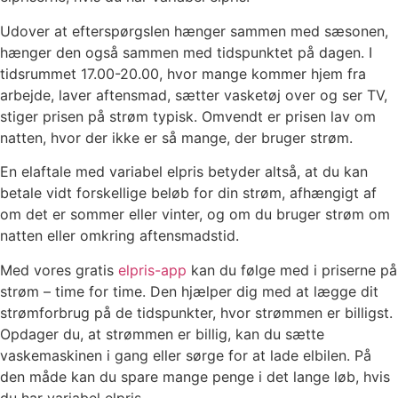
Udover at efterspørgslen hænger sammen med sæsonen,
hænger den også sammen med tidspunktet på dagen. I
tidsrummet 17.00-20.00, hvor mange kommer hjem fra
arbejde, laver aftensmad, sætter vasketøj over og ser TV,
stiger prisen på strøm typisk. Omvendt er prisen lav om
natten, hvor der ikke er så mange, der bruger strøm.
En elaftale med variabel elpris betyder altså, at du kan
betale vidt forskellige beløb for din strøm, afhængigt af
om det er sommer eller vinter, og om du bruger strøm om
natten eller omkring aftensmadstid.
Med vores gratis
elpris-app
kan du følge med i priserne på
strøm – time for time. Den hjælper dig med at lægge dit
strømforbrug på de tidspunkter, hvor strømmen er billigst.
Opdager du, at strømmen er billig, kan du sætte
vaskemaskinen i gang eller sørge for at lade elbilen. På
den måde kan du spare mange penge i det lange løb, hvis
du har variabel elpris.