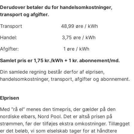
Derudover betaler du for handelsomkostninger,
transport og afgifter.
Transport
48,99
øre / kWh
Handel:
3,75
øre / kWh
Afgifter:
1
øre / kWh
Samlet pris er
1,75
kr./kWh +
1
kr. abonnement/md.
Din samlede regning består derfor af elprisen,
handelsomkostninger, transport, afgifter og abonnement.
Elprisen
Med ”rå el” menes den timepris, der gælder på den
nordiske elbørs, Nord Pool. Det er altså prisen på
strømmen, før der tilføjes ekstra omkostninger. Tillægget
er det beløb, vi som elselskab tager for at håndtere