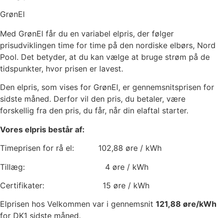
GrønEl
Med GrønEl får du en variabel elpris, der følger
prisudviklingen time for time på den nordiske elbørs, Nord
Pool. Det betyder, at du kan vælge at bruge strøm på de
tidspunkter, hvor prisen er lavest.
Den elpris, som vises for GrønEl, er gennemsnitsprisen for
sidste måned. Derfor vil den pris, du betaler, være
forskellig fra den pris, du får, når din elaftal starter.
Vores elpris består af:
Timeprisen for rå el:
102,88
øre / kWh
Tillæg:
4
øre / kWh
Certifikater:
15
øre / kWh
Elprisen hos Velkommen var i gennemsnit
121,88
øre/kWh
for DK1 sidste måned.