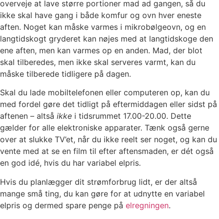
overveje at lave større portioner mad ad gangen, så du
ikke skal have gang i både komfur og ovn hver eneste
aften. Noget kan måske varmes i mikrobølgeovn, og en
langtidskogt gryderet kan nøjes med at langtidskoge den
ene aften, men kan varmes op en anden. Mad, der blot
skal tilberedes, men ikke skal serveres varmt, kan du
måske tilberede tidligere på dagen.
Skal du lade mobiltelefonen eller computeren op, kan du
med fordel gøre det tidligt på eftermiddagen eller sidst på
aftenen – altså
ikke
i tidsrummet 17.00-20.00. Dette
gælder for alle elektroniske apparater. Tænk også gerne
over at slukke TV’et, når du ikke reelt ser noget, og kan du
vente med at se en film til efter aftensmaden, er dét også
en god idé, hvis du har variabel elpris.
Hvis du planlægger dit strømforbrug lidt, er der altså
mange små ting, du kan gøre for at udnytte en variabel
elpris og dermed spare penge på
elregningen
.