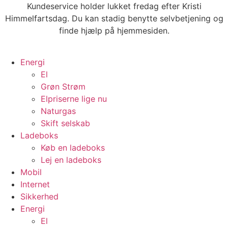
Videre
Kundeservice holder lukket fredag efter Kristi
til
Himmelfartsdag. Du kan stadig benytte selvbetjening og
indhold
finde hjælp på hjemmesiden.
Energi
El
Grøn Strøm
Elpriserne lige nu
Naturgas
Skift selskab
Ladeboks
Køb en ladeboks
Lej en ladeboks
Mobil
Internet
Sikkerhed
Energi
El