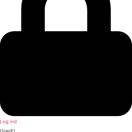
Log ind
GrønEl