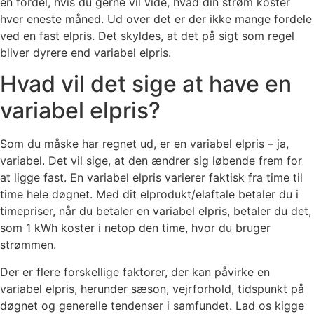
en fordel, hvis du gerne vil vide, hvad din strøm koster
hver eneste måned. Ud over det er der ikke mange fordele
ved en fast elpris. Det skyldes, at det på sigt som regel
bliver dyrere end variabel elpris.
Hvad vil det sige at have en
variabel elpris?
Som du måske har regnet ud, er en variabel elpris – ja,
variabel. Det vil sige, at den ændrer sig løbende frem for
at ligge fast. En variabel elpris varierer faktisk fra time til
time hele døgnet. Med dit elprodukt/elaftale betaler du i
timepriser, når du betaler en variabel elpris, betaler du det,
som 1 kWh koster i netop den time, hvor du bruger
strømmen.
Der er flere forskellige faktorer, der kan påvirke en
variabel elpris, herunder sæson, vejrforhold, tidspunkt på
døgnet og generelle tendenser i samfundet. Lad os kigge