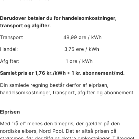
Derudover betaler du for handelsomkostninger,
transport og afgifter.
Transport
48,99
øre / kWh
Handel:
3,75
øre / kWh
Afgifter:
1
øre / kWh
Samlet pris er
1,76
kr./kWh +
1
kr. abonnement/md.
Din samlede regning består derfor af elprisen,
handelsomkostninger, transport, afgifter og abonnement.
Elprisen
Med ”rå el” menes den timepris, der gælder på den
nordiske elbørs, Nord Pool. Det er altså prisen på
strømmen, før der tilføjes ekstra omkostninger. Tillægget