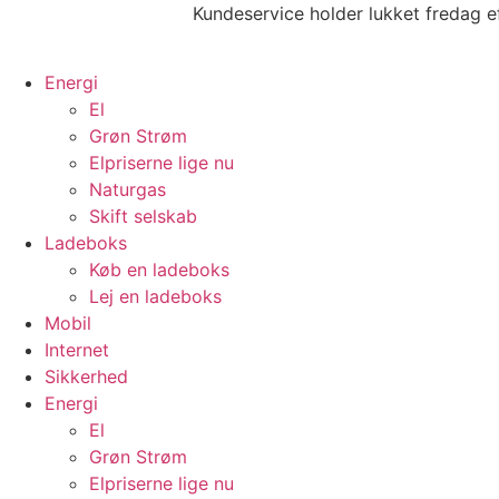
Videre
Kundeservice holder lukket fredag e
til
indhold
Energi
El
Grøn Strøm
Elpriserne lige nu
Naturgas
Skift selskab
Ladeboks
Køb en ladeboks
Lej en ladeboks
Mobil
Internet
Sikkerhed
Energi
El
Grøn Strøm
Elpriserne lige nu