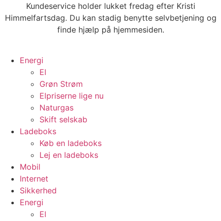
Videre
Kundeservice holder lukket fredag efter Kristi
til
Himmelfartsdag. Du kan stadig benytte selvbetjening og
indhold
finde hjælp på hjemmesiden.
Energi
El
Grøn Strøm
Elpriserne lige nu
Naturgas
Skift selskab
Ladeboks
Køb en ladeboks
Lej en ladeboks
Mobil
Internet
Sikkerhed
Energi
El