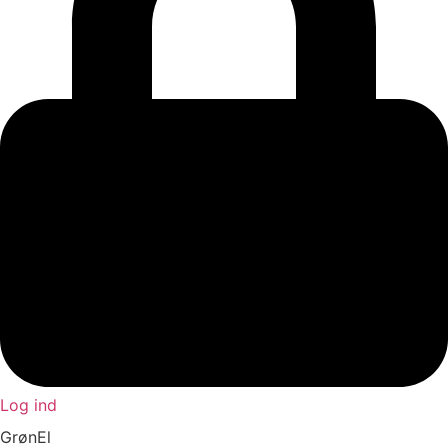
Log ind
GrønEl