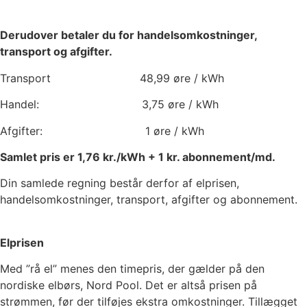
Derudover betaler du for handelsomkostninger,
transport og afgifter.
Transport
48,99
øre / kWh
Handel:
3,75
øre / kWh
Afgifter:
1
øre / kWh
Samlet pris er
1,76
kr./kWh +
1
kr. abonnement/md.
Din samlede regning består derfor af elprisen,
handelsomkostninger, transport, afgifter og abonnement.
Elprisen
Med ”rå el” menes den timepris, der gælder på den
nordiske elbørs, Nord Pool. Det er altså prisen på
strømmen, før der tilføjes ekstra omkostninger. Tillægget