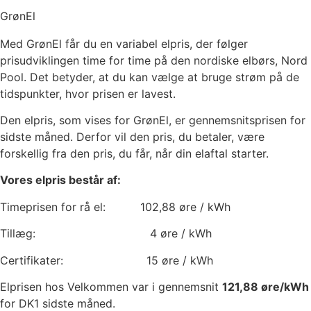
GrønEl
Med GrønEl får du en variabel elpris, der følger
prisudviklingen time for time på den nordiske elbørs, Nord
Pool. Det betyder, at du kan vælge at bruge strøm på de
tidspunkter, hvor prisen er lavest.
Den elpris, som vises for GrønEl, er gennemsnitsprisen for
sidste måned. Derfor vil den pris, du betaler, være
forskellig fra den pris, du får, når din elaftal starter.
Vores elpris består af:
Timeprisen for rå el:
102,88
øre / kWh
Tillæg:
4
øre / kWh
Certifikater:
15
øre / kWh
Elprisen hos Velkommen var i gennemsnit
121,88
øre/kWh
for DK1 sidste måned.