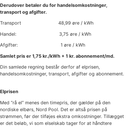
Derudover betaler du for handelsomkostninger,
transport og afgifter.
Transport
48,99
øre / kWh
Handel:
3,75
øre / kWh
Afgifter:
1
øre / kWh
Samlet pris er
1,75
kr./kWh +
1
kr. abonnement/md.
Din samlede regning består derfor af elprisen,
handelsomkostninger, transport, afgifter og abonnement.
Elprisen
Med ”rå el” menes den timepris, der gælder på den
nordiske elbørs, Nord Pool. Det er altså prisen på
strømmen, før der tilføjes ekstra omkostninger. Tillægget
er det beløb, vi som elselskab tager for at håndtere