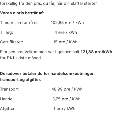
forskellig fra den pris, du får, når din elaftal starter.
Vores elpris består af:
Timeprisen for rå el:
102,88
øre / kWh
Tillæg:
4
øre / kWh
Certifikater:
15
øre / kWh
Elprisen hos Velkommen var i gennemsnit
121,88
øre/kWh
for DK1 sidste måned.
Derudover betaler du for handelsomkostninger,
transport og afgifter.
Transport
48,99
øre / kWh
Handel:
3,75
øre / kWh
Afgifter:
1
øre / kWh