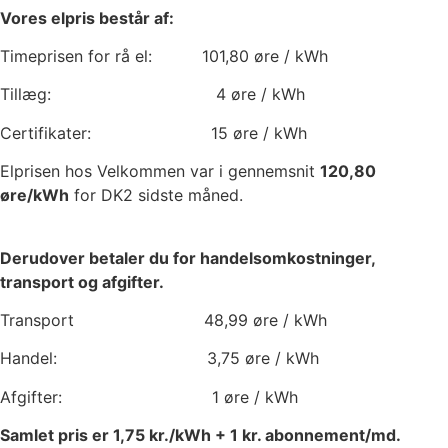
Vores elpris består af:
Timeprisen for rå el:
101,80
øre / kWh
Tillæg:
4
øre / kWh
Certifikater:
15
øre / kWh
Elprisen hos Velkommen var i gennemsnit
120,80
øre/kWh
for DK2 sidste måned.
Derudover betaler du for handelsomkostninger,
transport og afgifter.
Transport
48,99
øre / kWh
Handel:
3,75
øre / kWh
Afgifter:
1
øre / kWh
Samlet pris er
1,75
kr./kWh +
1
kr. abonnement/md.