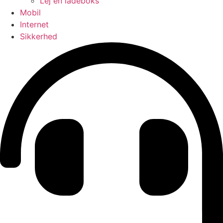
Lej en ladeboks
Mobil
Internet
Sikkerhed