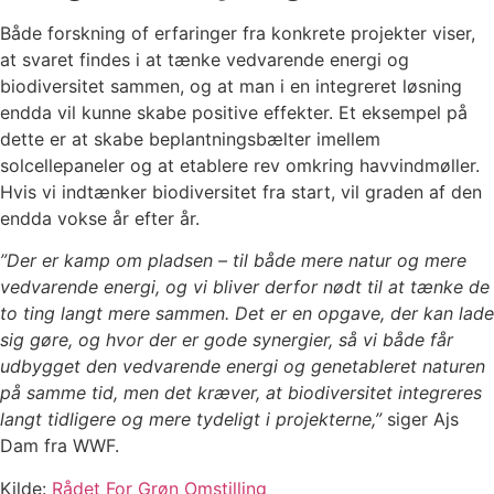
Både forskning of erfaringer fra konkrete projekter viser,
at svaret findes i at tænke vedvarende energi og
biodiversitet sammen, og at man i en integreret løsning
endda vil kunne skabe positive effekter. Et eksempel på
dette er at skabe beplantningsbælter imellem
solcellepaneler og at etablere rev omkring havvindmøller.
Hvis vi indtænker biodiversitet fra start, vil graden af den
endda vokse år efter år.
”Der er kamp om pladsen – til både mere natur og mere
vedvarende energi, og vi bliver derfor nødt til at tænke de
to ting langt mere sammen. Det er en opgave, der kan lade
sig gøre, og hvor der er gode synergier, så vi både får
udbygget den vedvarende energi og genetableret naturen
på samme tid, men det kræver, at biodiversitet integreres
langt tidligere og mere tydeligt i projekterne,”
siger Ajs
Dam fra WWF.
Kilde:
Rådet For Grøn Omstilling