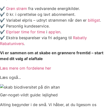
✔️
Grøn strøm
fra vedvarende energikilder.
✔️ 0 kr. i oprettelse og lavt abonnement.
✔️ Variabel elpris – udnyt strømmen når den er
billigst
.
✔️ Personlig kundeservice.
✔️
Elpriser time for time
i
app’en
.
✔️ Ekstra besparelser via fri adgang til
Rabatly
Rabatunivers
.
Vi er sammen om at skabe en grønnere fremtid – start
med dit valg af elaftale
Læs mere om fordelene her
Læs også...
Gør-noget-vildt guide: lejlighed
Alting begynder i de små. Vi håber, at du ligesom os