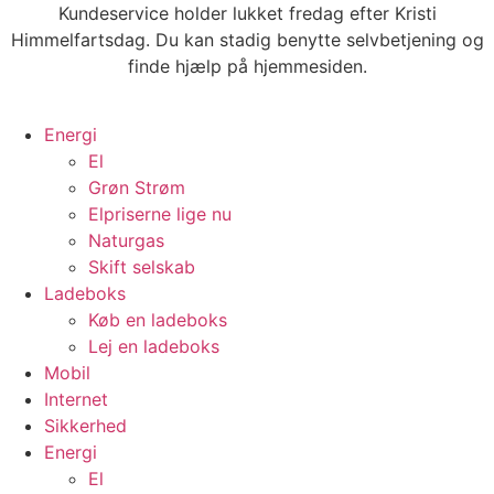
Videre
Kundeservice holder lukket fredag efter Kristi
til
Himmelfartsdag. Du kan stadig benytte selvbetjening og
indhold
finde hjælp på hjemmesiden.
Energi
El
Grøn Strøm
Elpriserne lige nu
Naturgas
Skift selskab
Ladeboks
Køb en ladeboks
Lej en ladeboks
Mobil
Internet
Sikkerhed
Energi
El