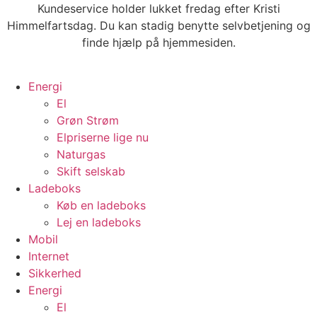
Videre
Kundeservice holder lukket fredag efter Kristi
til
Himmelfartsdag. Du kan stadig benytte selvbetjening og
indhold
finde hjælp på hjemmesiden.
Energi
El
Grøn Strøm
Elpriserne lige nu
Naturgas
Skift selskab
Ladeboks
Køb en ladeboks
Lej en ladeboks
Mobil
Internet
Sikkerhed
Energi
El