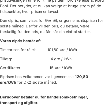
prisudviklingen time for time på den nordiske elbørs, Nord
Pool. Det betyder, at du kan vælge at bruge strøm på de
tidspunkter, hvor prisen er lavest.
Den elpris, som vises for GrønEl, er gennemsnitsprisen for
sidste måned. Derfor vil den pris, du betaler, være
forskellig fra den pris, du får, når din elaftal starter.
Vores elpris består af:
Timeprisen for rå el:
101,80
øre / kWh
Tillæg:
4
øre / kWh
Certifikater:
15
øre / kWh
Elprisen hos Velkommen var i gennemsnit
120,80
øre/kWh
for DK2 sidste måned.
Derudover betaler du for handelsomkostninger,
transport og afgifter.