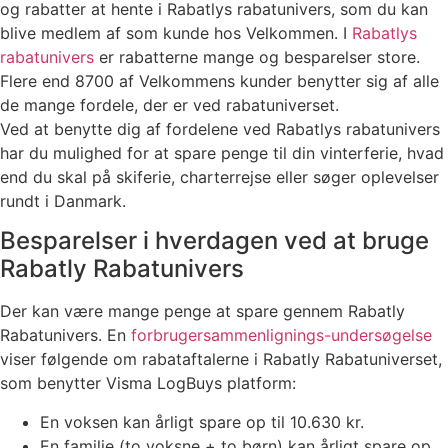
og rabatter at hente i Rabatlys rabatunivers, som du kan
blive medlem af som kunde hos Velkommen. I
Rabatlys
rabatunivers
er rabatterne mange og besparelser store.
Flere end 8700 af Velkommens kunder benytter sig af alle
de mange fordele, der er ved rabatuniverset.
Ved at benytte dig af fordelene ved Rabatlys rabatunivers
har du mulighed for at spare penge til din vinterferie, hvad
end du skal på skiferie, charterrejse eller søger oplevelser
rundt i Danmark.
Besparelser i hverdagen ved at bruge
Rabatly Rabatunivers
Der kan være mange penge at spare gennem Rabatly
Rabatunivers. En
forbrugersammenlignings-undersøgelse
viser følgende om rabataftalerne i Rabatly Rabatuniverset,
som benytter Visma LogBuys platform:
En voksen kan årligt spare op til 10.630 kr.
En familie (to voksne + to børn) kan årligt spare op