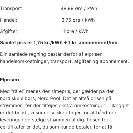
Transport
48,99
øre / kWh
Handel:
3,75
øre / kWh
Afgifter:
1
øre / kWh
Samlet pris er
1,75
kr./kWh +
1
kr. abonnement/md.
Din samlede regning består derfor af elprisen,
handelsomkostninger, transport, afgifter og abonnement.
Elprisen
Med ”rå el” menes den timepris, der gælder på den
nordiske elbørs, Nord Pool. Det er altså prisen på
strømmen, før der tilføjes ekstra omkostninger. Tillægget
er det beløb, vi som elselskab tager for at håndtere
leveringen og sælge strømmen til dig. Prisen for
certifikater er det, du som kunde betaler, for at få