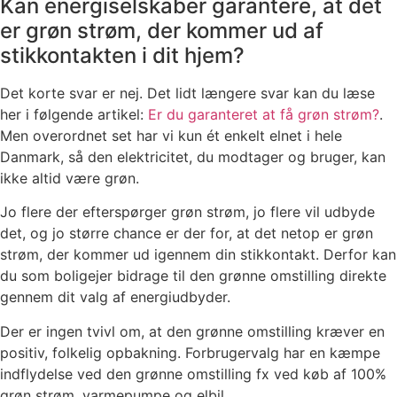
Kan energiselskaber garantere, at det
er grøn strøm, der kommer ud af
stikkontakten i dit hjem?
Det korte svar er nej. Det lidt længere svar kan du læse
her i følgende artikel:
Er du garanteret at få grøn strøm?
.
Men overordnet set har vi kun ét enkelt elnet i hele
Danmark, så den elektricitet, du modtager og bruger, kan
ikke altid være grøn.
Jo flere der efterspørger grøn strøm, jo flere vil udbyde
det, og jo større chance er der for, at det netop er grøn
strøm, der kommer ud igennem din stikkontakt. Derfor kan
du som boligejer bidrage til den grønne omstilling direkte
gennem dit valg af energiudbyder.
Der er ingen tvivl om, at den grønne omstilling kræver en
positiv, folkelig opbakning. Forbrugervalg har en kæmpe
indflydelse ved den grønne omstilling fx ved køb af 100%
grøn strøm, varmepumpe og elbil.