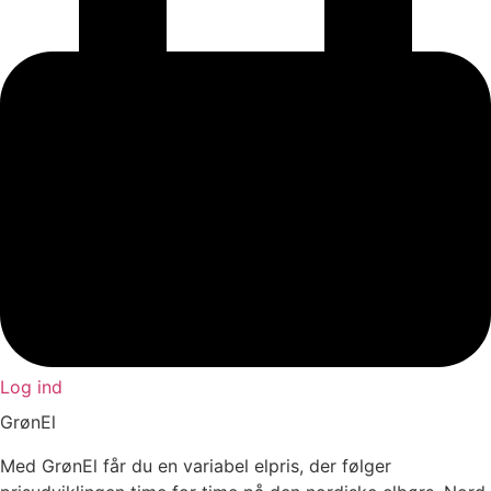
Log ind
GrønEl
Med GrønEl får du en variabel elpris, der følger