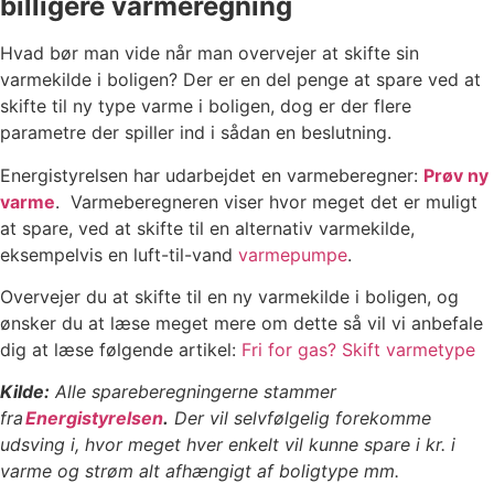
billigere varmeregning
Hvad bør man vide når man overvejer at skifte sin
varmekilde i boligen? Der er en del penge at spare ved at
skifte til ny type varme i boligen, dog er der flere
parametre der spiller ind i sådan en beslutning.
Energistyrelsen har udarbejdet en varmeberegner:
Prøv ny
varme
. Varmeberegneren viser hvor meget det er muligt
at spare, ved at skifte til en alternativ varmekilde,
eksempelvis en luft-til-vand
varmepumpe
.
Overvejer du at skifte til en ny varmekilde i boligen, og
ønsker du at læse meget mere om dette så vil vi anbefale
dig at læse følgende artikel:
Fri for gas? Skift varmetype
Kilde:
Alle spareberegningerne stammer
fra
Energistyrelsen
.
Der vil selvfølgelig forekomme
udsving i, hvor meget hver enkelt vil kunne spare i kr. i
varme og strøm alt afhængigt af boligtype mm.