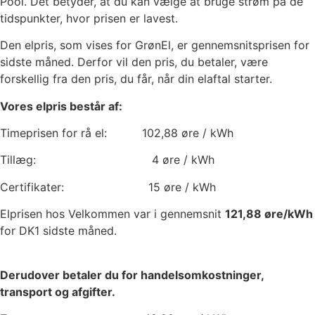
Pool. Det betyder, at du kan vælge at bruge strøm på de
tidspunkter, hvor prisen er lavest.
Den elpris, som vises for GrønEl, er gennemsnitsprisen for
sidste måned. Derfor vil den pris, du betaler, være
forskellig fra den pris, du får, når din elaftal starter.
Vores elpris består af:
Timeprisen for rå el:
102,88
øre / kWh
Tillæg:
4
øre / kWh
Certifikater:
15
øre / kWh
Elprisen hos Velkommen var i gennemsnit
121,88
øre/kWh
for DK1 sidste måned.
Derudover betaler du for handelsomkostninger,
transport og afgifter.