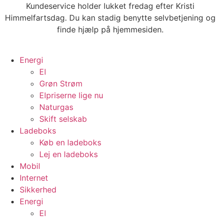
Videre
Kundeservice holder lukket fredag efter Kristi
til
Himmelfartsdag. Du kan stadig benytte selvbetjening og
indhold
finde hjælp på hjemmesiden.
Energi
El
Grøn Strøm
Elpriserne lige nu
Naturgas
Skift selskab
Ladeboks
Køb en ladeboks
Lej en ladeboks
Mobil
Internet
Sikkerhed
Energi
El