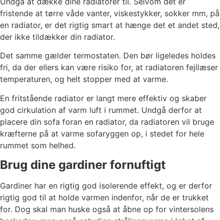
Undgå at dække dine radiatorer til. Selvom det er
fristende at tørre våde vanter, viskestykker, sokker mm, på
en radiator, er det rigtig smart at hænge det et andet sted,
der ikke tildækker din radiator.
Det samme gælder termostaten. Den bør ligeledes holdes
fri, da der ellers kan være risiko for, at radiatoren fejllæser
temperaturen, og helt stopper med at varme.
En fritstående radiator er langt mere effektiv og skaber
god cirkulation af varm luft i rummet. Undgå derfor at
placere din sofa foran en radiator, da radiatoren vil bruge
kræfterne på at varme sofaryggen op, i stedet for hele
rummet som helhed.
Brug dine gardiner fornuftigt
Gardiner har en rigtig god isolerende effekt, og er derfor
rigtig god til at holde varmen indenfor, når de er trukket
for. Dog skal man huske også at åbne op for vintersolens