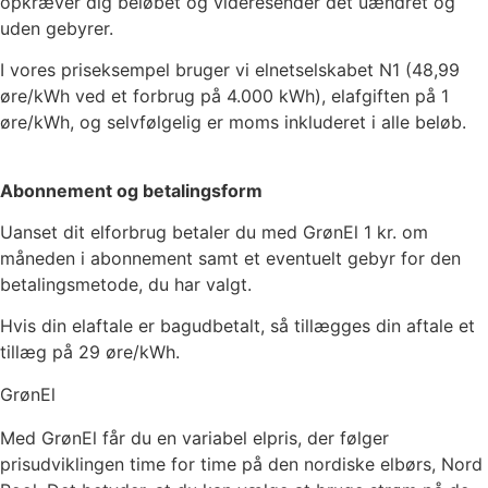
opkræver dig beløbet og videresender det uændret og
uden gebyrer.
I vores priseksempel bruger vi elnetselskabet
N1
(
48,99
øre/kWh ved et forbrug på 4.000 kWh), elafgiften på
1
øre/kWh, og selvfølgelig er moms inkluderet i alle beløb.
Abonnement og betalingsform
Uanset dit elforbrug betaler du med GrønEl
1
kr. om
måneden i abonnement samt et eventuelt gebyr for den
betalingsmetode, du har valgt.
Hvis din elaftale er bagudbetalt, så tillægges din aftale et
tillæg på 29 øre/kWh.
GrønEl
Med GrønEl får du en variabel elpris, der følger
prisudviklingen time for time på den nordiske elbørs, Nord