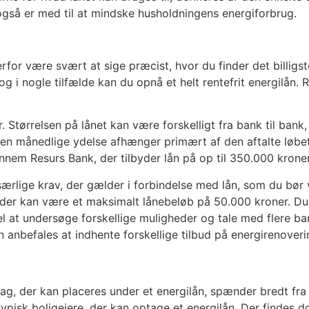
 også er med til at mindske husholdningens energiforbrug.
derfor være svært at sige præcist, hvor du finder det billig
 og i nogle tilfælde kan du opnå et helt rentefrit energilå
. Størrelsen på lånet kan være forskelligt fra bank til ba
n månedlige ydelse afhænger primært af den aftalte løbeti
nem Resurs Bank, der tilbyder lån på op til 350.000 kroner
 særlige krav, der gælder i forbindelse med lån, som du b
er der kan være et maksimalt lånebeløb på 50.000 kroner. D
l at undersøge forskellige muligheder og tale med flere ban
n anbefales at indhente forskellige tilbud på energirenov
ltag, der kan placeres under et energilån, spænder bredt f
ypisk boligejere, der kan optage et energilån. Der findes dog