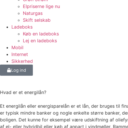
Elpriserne lige nu
Naturgas
Skift selskab
Ladeboks
Køb en ladeboks
Lej en ladeboks
Mobil
Internet
Sikkerhed
Log ind
Hvad er et energilån?
Et energilån eller energisparelån er et lån, der bruges til f
er typisk mindre banker og nogle enkelte større banker, der
boligen. Det kunne for eksempel være udskiftning af oliefyr 
af el- eller hybridbil eller køb af anpart i vindmøller. Ram