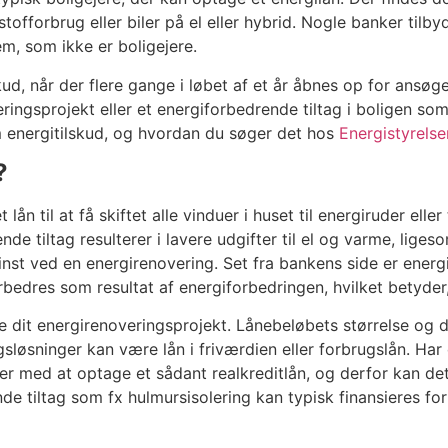
offorbrug eller biler på el eller hybrid. Nogle banker tilbyd
em, som ikke er boligejere.
, når der flere gange i løbet af et år åbnes op for ansøgere 
overingsprojekt eller et energiforbedrende tiltag i boligen s
m energitilskud, og hvordan du søger det hos
Energistyrelse
?
n til at få skiftet alle vinduer i huset til energiruder eller
de tiltag resulterer i lavere udgifter til el og varme, lig
inst ved en energirenovering. Set fra bankens side er energ
edres som resultat af energiforbedringen, hvilket betyder, 
re dit energirenoveringsprojekt. Lånebeløbets størrelse og 
gsløsninger kan være lån i friværdien eller forbrugslån. Har 
r med at optage et sådant realkreditlån, og derfor kan det 
de tiltag som fx hulmursisolering kan typisk finansieres fo