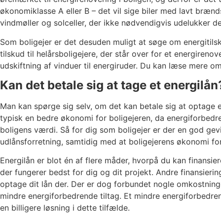
økonomiklasse A eller B – det vil sige biler med lavt brændst
vindmøller og solceller, der ikke nødvendigvis udelukker d
Som boligejer er det desuden muligt at søge om energitilskud
tilskud til helårsboligejere, der står over for et energiren
udskiftning af vinduer til energiruder. Du kan læse mere o
Kan det betale sig at tage et energilån
Man kan spørge sig selv, om det kan betale sig at optage et lå
typisk en bedre økonomi for boligejeren, da energiforbedren
boligens værdi. Så for dig som boligejer er der en god gev
udlånsforretning, samtidig med at boligejerens økonomi forb
Energilån er blot én af flere måder, hvorpå du kan finansie
der fungerer bedst for dig og dit projekt. Andre finansierin
optage dit lån der. Der er dog forbundet nogle omkostninge
mindre energiforbedrende tiltag. Et mindre energiforbedren
en billigere løsning i dette tilfælde.