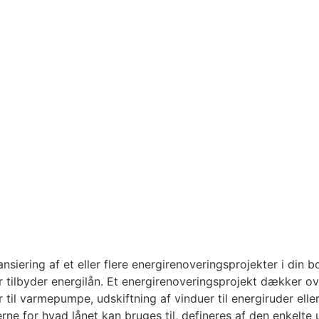
inansiering af et eller flere energirenoveringsprojekter i din
 tilbyder energilån. Et energirenoveringsprojekt dækker over
til varmepumpe, udskiftning af vinduer til energiruder eller
merne for hvad lånet kan bruges til, defineres af den enkelt