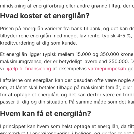
mindskning af energiforbrug eller andre grønne tiltag, der
Hvad koster et energilån?
Prisen på energilån varierer fra bank til bank, og det kan 
tilbyder rene energilån med meget lav rente, typisk 4-5 %,
kreditvurdering af dig som kunde.
Et energilån ligger typisk mellem 15.000 og 350.000 kroner
maksimumgrænse, der er betydeligt lavere end 350.000. De
vi
hjælp til finansiering
af eksempelvis
varmepumpekøb
gen
I aftalerne om energilån kan der desuden ofte være nogle
om, at lånet skal betales tilbage på maksimalt fem år, ell
for at optage et energilån, og det kan derfor være en forde
passer til dig og din situation. På samme måde som det ka
Hvem kan få et energilån?
I princippet kan hvem som helst optage et energilån, da ti
øremærket til energirenovering i boligen, og derfor er det t