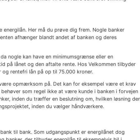
ste energilån. Her må du prøve dig frem. Nogle banker
n. Renten afhænger blandt andet af banken og deres
nk, da nogle kan have en minimumsgrænse eller en
d på lånet og den aftalte rente. Hos Velkommen tilbyder
 og rentefri lån på op til 75.000 kroner.
ør være opmærksom på. Det kan for eksempel være et krav
u behøver som regel ikke at være kunde i banken i forvejen
ker, inden du træffer en beslutning om, hvilken løsning der
eringsprojektet, inden du vælger håndværkere.
ra bank til bank. Som udgangspunkt er energilånet dog
 banker, der tilbyder energilån til eksempelvis bil i