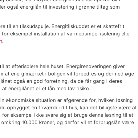
er også energilån til investering i grønne tiltag som
til en tilskudspulje. Energitilskuddet er et skattefrit
om for eksempel installation af varmepumpe, isolering eller
n
.
 til at efterisolere hele huset. Energirenoveringen giver
esom at energimærket i boligen vil forbedres og dermed øge
ilånet også en god forretning, da de får gang i deres
at energilånet er et lån med lav risiko.
din økonomiske situation er afgørende for, hvilken løsning
du opbygget en friværdi i dit hus, kan det billigste være at
for eksempel ikke svare sig at bruge denne løsning til et
r omkring 10.000 kroner, og derfor vil et forbrugslån være