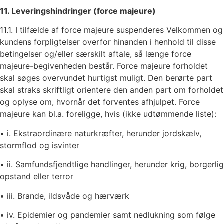
11. Leveringshindringer (force majeure)
11.1. I tilfælde af force majeure suspenderes Velkommen og
kundens forpligtelser overfor hinanden i henhold til disse
betingelser og/eller særskilt aftale, så længe force
majeure-begivenheden består. Force majeure forholdet
skal søges overvundet hurtigst muligt. Den berørte part
skal straks skriftligt orientere den anden part om forholdet
og oplyse om, hvornår det forventes afhjulpet. Force
majeure kan bl.a. foreligge, hvis (ikke udtømmende liste):
• i. Ekstraordinære naturkræfter, herunder jordskælv,
stormflod og isvinter
• ii. Samfundsfjendtlige handlinger, herunder krig, borgerlig
opstand eller terror
• iii. Brande, ildsvåde og hærværk
• iv. Epidemier og pandemier samt nedlukning som følge