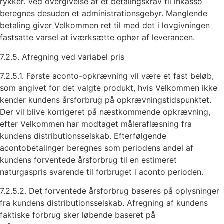
rykker. Ved overgivelse af et betalingskrav til inkasso
beregnes desuden et administrationsgebyr. Manglende
betaling giver Velkommen ret til med det i lovgivningen
fastsatte varsel at iværksætte ophør af leverancen.
7.2.5. Afregning ved variabel pris
7.2.5.1. Første aconto-opkrævning vil være et fast beløb,
som angivet for det valgte produkt, hvis Velkommen ikke
kender kundens årsforbrug på opkrævningstidspunktet.
Der vil blive korrigeret på næstkommende opkrævning,
efter Velkommen har modtaget måleraflæsning fra
kundens distributionsselskab. Efterfølgende
acontobetalinger beregnes som periodens andel af
kundens forventede årsforbrug til en estimeret
naturgaspris svarende til forbruget i aconto perioden.
7.2.5.2. Det forventede årsforbrug baseres på oplysninger
fra kundens distributionsselskab. Afregning af kundens
faktiske forbrug sker løbende baseret på