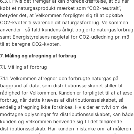
6.3.1. Hvis det fremgår af din ordrebekræftelse, at du har
købt et naturgasprodukt mærket som ”CO2-neutralt”,
betyder det, at Velkommen forpligter sig til at opkøbe
CO2-kvoter tilsvarende dit naturgasforbrug. Velkommen
anvender i så fald kundens årligt opgjorte naturgasforbrug
samt Energistyrelsens nøgletal for CO2-udledning pr. m3
til at beregne CO2-kvoten.
7. Måling og afregning af forbrug
7.1. Måling af forbrug
7.1.1. Velkommen afregner den forbrugte naturgas på
baggrund af data, som distributionsselskabet stiller til
rådighed for Velkommen. Kunden er forpligtet til at aflæse
forbrug, når dette kræves af distributionsselskabet, så
endelig afregning ikke forsinkes. Hvis der er tvivl om de
modtagne oplysninger fra distributionsselskabet, kan både
kunden og Velkommen henvende sig til det tilhørende
distributionsselskab. Har kunden mistanke om, at måleren