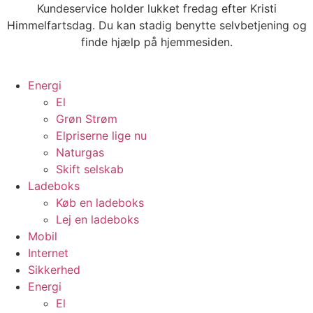
Videre
Kundeservice holder lukket fredag efter Kristi
til
Himmelfartsdag. Du kan stadig benytte selvbetjening og
indhold
finde hjælp på hjemmesiden.
Energi
El
Grøn Strøm
Elpriserne lige nu
Naturgas
Skift selskab
Ladeboks
Køb en ladeboks
Lej en ladeboks
Mobil
Internet
Sikkerhed
Energi
El