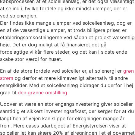
købsprocessen af et solcelleanlæg, er det også væsentligt
at se ind i, hvilke fordele og ikke mindst ulemper, der er
ved solenergien.
Der findes ikke mange ulemper ved solcelleanlæg, dog er
en af de væsentlige ulemper, at trods billigere priser, er
etableringsomkostningerne ved sådan et projekt væsentlig
høje. Det er dog muligt at få finansieret det på
fordelagtige vilkår flere steder, og det kan i sidste ende
skabe stor værdi for huset.
En af de store fordele ved solceller er, at solenergi er
grøn
strøm
og derfor et mere klimavenligt alternativ til andre
energikilder. Med et solcelleanlæg bidrager du derfor i høj
grad til
den grønne omstilling
.
Udover at være en stor engangsinvestering giver solceller
samtidig et sikkert investeringsafkast, der sørger for at du
langt hen af vejen kan slippe for elregningen mange år
frem. Flere cases udarbejdet af Energistyrelsen viser at
solceller let kan skære 20% af elregningen i et el opvarmet