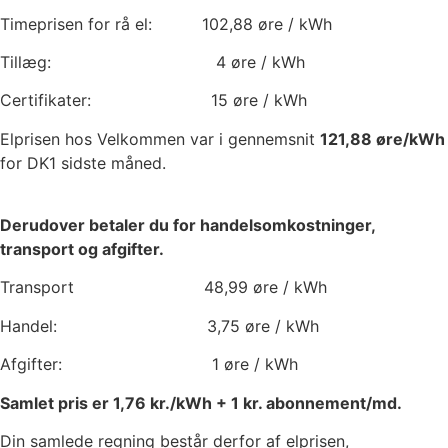
Timeprisen for rå el:
102,88
øre / kWh
Tillæg:
4
øre / kWh
Certifikater:
15
øre / kWh
Elprisen hos Velkommen var i gennemsnit
121,88
øre/kWh
for DK1 sidste måned.
Derudover betaler du for handelsomkostninger,
transport og afgifter.
Transport
48,99
øre / kWh
Handel:
3,75
øre / kWh
Afgifter:
1
øre / kWh
Samlet pris er
1,76
kr./kWh +
1
kr. abonnement/md.
Din samlede regning består derfor af elprisen,