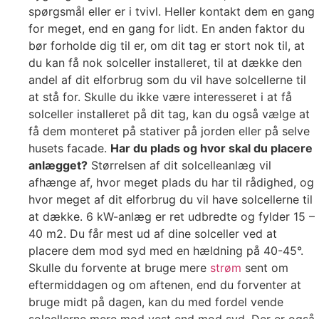
spørgsmål eller er i tvivl. Heller kontakt dem en gang
for meget, end en gang for lidt. En anden faktor du
bør forholde dig til er, om dit tag er stort nok til, at
du kan få nok solceller installeret, til at dække den
andel af dit elforbrug som du vil have solcellerne til
at stå for. Skulle du ikke være interesseret i at få
solceller installeret på dit tag, kan du også vælge at
få dem monteret på stativer på jorden eller på selve
husets facade.
Har du plads og hvor skal du placere
anlægget?
Størrelsen af dit solcelleanlæg vil
afhænge af, hvor meget plads du har til rådighed, og
hvor meget af dit elforbrug du vil have solcellerne til
at dække. 6 kW-anlæg er ret udbredte og fylder 15 –
40 m2. Du får mest ud af dine solceller ved at
placere dem mod syd med en hældning på 40-45°.
Skulle du forvente at bruge mere
strøm
sent om
eftermiddagen og om aftenen, end du forventer at
bruge midt på dagen, kan du med fordel vende
solcellerne mere mod vest end mod syd. Der er også