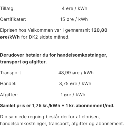
Tillæg:
4
øre / kWh
Certifikater:
15
øre / kWh
Elprisen hos Velkommen var i gennemsnit
120,80
øre/kWh
for DK2 sidste måned.
Derudover betaler du for handelsomkostninger,
transport og afgifter.
Transport
48,99
øre / kWh
Handel:
3,75
øre / kWh
Afgifter:
1
øre / kWh
Samlet pris er
1,75
kr./kWh +
1
kr. abonnement/md.
Din samlede regning består derfor af elprisen,
handelsomkostninger, transport, afgifter og abonnement.