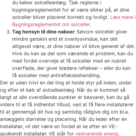
du køber solcelleanlæg. Tjek reglerne i
bygningsreglementet for at være sikker på, at dine
solceller bliver placeret korrekt og lovligt.
Læs mere i
Bygningsreglementet om solceller.
Tag hensyn til dine naboer
Selvom solceller giver
mindre genskin end et ovenlysvindue, kan det
alligevel være, at dine naboer vil blive generet af det.
Hvis du kan se det som værende et problem, kan du
med fordel overveje at få solceller med en nubret
overflade, der giver blødere reflekser – eller du kan
få solceller med antirefleksbehandling.
Der er uden tvivl en del ting at holde styr på inden, under
og efter et køb af solcelleanlæg. Når du er kommet så
langt at alle overstående punkter er besvaret, kan du gå
videre til at få indhentet tilbud, ved at få flere installatører
til at gennemgå dit hus og samtidig rådgive dig om bl.a.
anlæggets størrelse og placering. Når du leder efter en
installatør, vil det være en fordel at se efter en VE-
godkendt installatør. VE står for
vedvarende energi
,