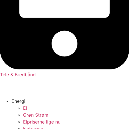
Tele & Bredbånd
Energi
El
Grøn Strøm
Elpriserne lige nu
Naturgas