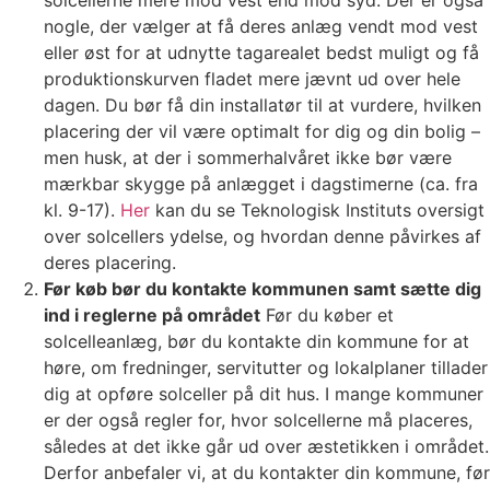
nogle, der vælger at få deres anlæg vendt mod vest
eller øst for at udnytte tagarealet bedst muligt og få
produktionskurven fladet mere jævnt ud over hele
dagen. Du bør få din installatør til at vurdere, hvilken
placering der vil være optimalt for dig og din bolig –
men husk, at der i sommerhalvåret ikke bør være
mærkbar skygge på anlægget i dagstimerne (ca. fra
kl. 9-17).
Her
kan du se Teknologisk Instituts oversigt
over solcellers ydelse, og hvordan denne påvirkes af
deres placering.
Før køb bør du kontakte kommunen samt sætte dig
ind i reglerne på området
Før du køber et
solcelleanlæg, bør du kontakte din kommune for at
høre, om fredninger, servitutter og lokalplaner tillader
dig at opføre solceller på dit hus. I mange kommuner
er der også regler for, hvor solcellerne må placeres,
således at det ikke går ud over æstetikken i området.
Derfor anbefaler vi, at du kontakter din kommune, før