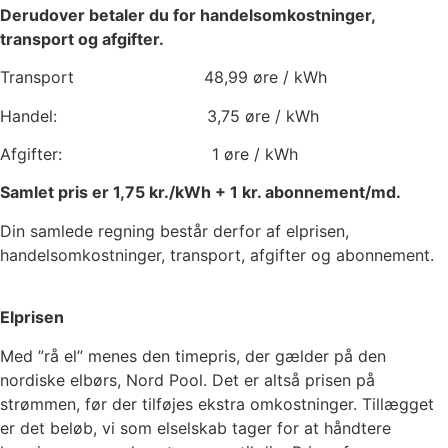
Derudover betaler du for handelsomkostninger,
transport og afgifter.
Transport
48,99
øre / kWh
Handel:
3,75
øre / kWh
Afgifter:
1
øre / kWh
Samlet pris er
1,75
kr./kWh +
1
kr. abonnement/md.
Din samlede regning består derfor af elprisen,
handelsomkostninger, transport, afgifter og abonnement.
Elprisen
Med ”rå el” menes den timepris, der gælder på den
nordiske elbørs, Nord Pool. Det er altså prisen på
strømmen, før der tilføjes ekstra omkostninger. Tillægget
er det beløb, vi som elselskab tager for at håndtere