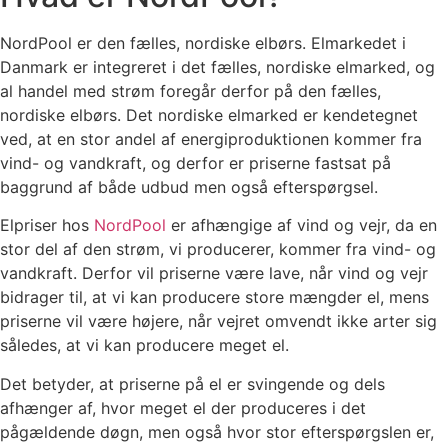
NordPool er den fælles, nordiske elbørs. Elmarkedet i
Danmark er integreret i det fælles, nordiske elmarked, og
al handel med strøm foregår derfor på den fælles,
nordiske elbørs. Det nordiske elmarked er kendetegnet
ved, at en stor andel af energiproduktionen kommer fra
vind- og vandkraft, og derfor er priserne fastsat på
baggrund af både udbud men også efterspørgsel.
Elpriser hos
NordPool
er afhængige af vind og vejr, da en
stor del af den strøm, vi producerer, kommer fra vind- og
vandkraft. Derfor vil priserne være lave, når vind og vejr
bidrager til, at vi kan producere store mængder el, mens
priserne vil være højere, når vejret omvendt ikke arter sig
således, at vi kan producere meget el.
Det betyder, at priserne på el er svingende og dels
afhænger af, hvor meget el der produceres i det
pågældende døgn, men også hvor stor efterspørgslen er,