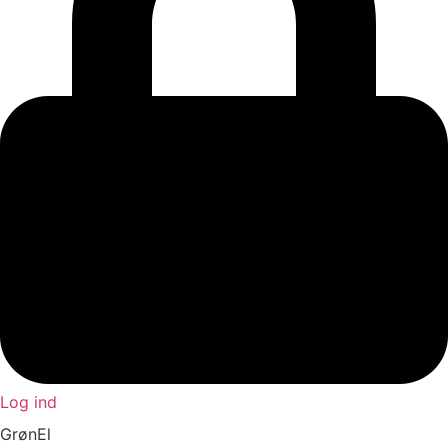
Log ind
GrønEl