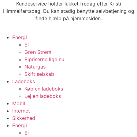
Videre
Kundeservice holder lukket fredag efter Kristi
til
Himmelfartsdag. Du kan stadig benytte selvbetjening og
indhold
finde hjælp på hjemmesiden.
Energi
El
Grøn Strøm
Elpriserne lige nu
Naturgas
Skift selskab
Ladeboks
Køb en ladeboks
Lej en ladeboks
Mobil
Internet
Sikkerhed
Energi
El