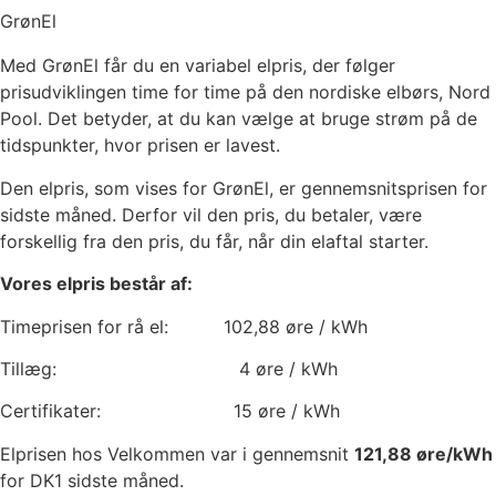
GrønEl
Med GrønEl får du en variabel elpris, der følger
prisudviklingen time for time på den nordiske elbørs, Nord
Pool. Det betyder, at du kan vælge at bruge strøm på de
tidspunkter, hvor prisen er lavest.
Den elpris, som vises for GrønEl, er gennemsnitsprisen for
sidste måned. Derfor vil den pris, du betaler, være
forskellig fra den pris, du får, når din elaftal starter.
Vores elpris består af:
Timeprisen for rå el:
102,88
øre / kWh
Tillæg:
4
øre / kWh
Certifikater:
15
øre / kWh
Elprisen hos Velkommen var i gennemsnit
121,88
øre/kWh
for DK1 sidste måned.