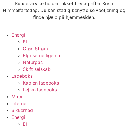
Videre
Kundeservice holder lukket fredag efter Kristi
til
Himmelfartsdag. Du kan stadig benytte selvbetjening og
indhold
finde hjælp på hjemmesiden.
Energi
El
Grøn Strøm
Elpriserne lige nu
Naturgas
Skift selskab
Ladeboks
Køb en ladeboks
Lej en ladeboks
Mobil
Internet
Sikkerhed
Energi
El