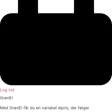
Log ind
GrønEl
Med GrønEl får du en variabel elpris, der følger