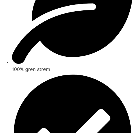
100% grøn strøm