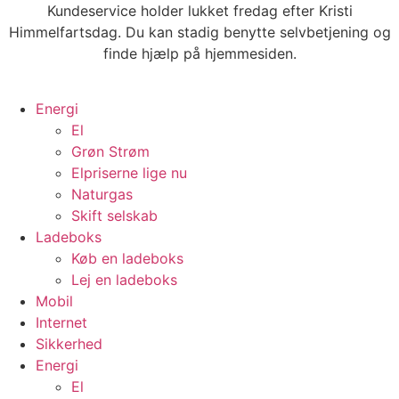
Videre
Kundeservice holder lukket fredag efter Kristi
til
Himmelfartsdag. Du kan stadig benytte selvbetjening og
indhold
finde hjælp på hjemmesiden.
Energi
El
Grøn Strøm
Elpriserne lige nu
Naturgas
Skift selskab
Ladeboks
Køb en ladeboks
Lej en ladeboks
Mobil
Internet
Sikkerhed
Energi
El