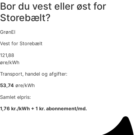
Bor du vest eller øst for
Storebælt?
GrønEl
Vest for Storebælt
121,88
øre/kWh
Transport, handel og afgifter:
53,74
øre/kWh
Samlet elpris:
1,76
kr./kWh +
1
kr. abonnement/md.