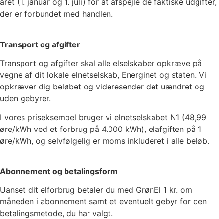
året (1. januar og 1. juli) for at afspejle de faktiske udgifter,
der er forbundet med handlen.
Transport og afgifter
Transport og afgifter skal alle elselskaber opkræve på
vegne af dit lokale elnetselskab, Energinet og staten. Vi
opkræver dig beløbet og videresender det uændret og
uden gebyrer.
I vores priseksempel bruger vi elnetselskabet
N1
(
48,99
øre/kWh ved et forbrug på 4.000 kWh), elafgiften på
1
øre/kWh, og selvfølgelig er moms inkluderet i alle beløb.
Abonnement og betalingsform
Uanset dit elforbrug betaler du med GrønEl
1
kr. om
måneden i abonnement samt et eventuelt gebyr for den
betalingsmetode, du har valgt.