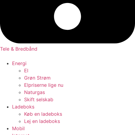
Tele & Bredbånd
Energi
El
Grøn Strøm
Elpriserne lige nu
Naturgas
Skift selskab
Ladeboks
Køb en ladeboks
Lej en ladeboks
Mobil