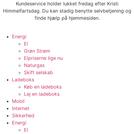
Videre
Kundeservice holder lukket fredag efter Kristi
til
Himmelfartsdag. Du kan stadig benytte selvbetjening og
indhold
finde hjælp på hjemmesiden.
Energi
El
Grøn Strøm
Elpriserne lige nu
Naturgas
Skift selskab
Ladeboks
Køb en ladeboks
Lej en ladeboks
Mobil
Internet
Sikkerhed
Energi
El