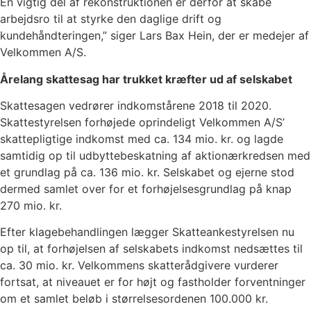
En vigtig del af rekonstruktionen er derfor at skabe
arbejdsro til at styrke den daglige drift og
kundehåndteringen,” siger Lars Bax Hein, der er medejer af
Velkommen A/S.
Årelang skattesag har trukket kræfter ud af selskabet
Skattesagen vedrører indkomstårene 2018 til 2020.
Skattestyrelsen forhøjede oprindeligt Velkommen A/S’
skattepligtige indkomst med ca. 134 mio. kr. og lagde
samtidig op til udbyttebeskatning af aktionærkredsen med
et grundlag på ca. 136 mio. kr. Selskabet og ejerne stod
dermed samlet over for et forhøjelsesgrundlag på knap
270 mio. kr.
Efter klagebehandlingen lægger Skatteankestyrelsen nu
op til, at forhøjelsen af selskabets indkomst nedsættes til
ca. 30 mio. kr. Velkommens skatterådgivere vurderer
fortsat, at niveauet er for højt og fastholder forventninger
om et samlet beløb i størrelsesordenen 100.000 kr.