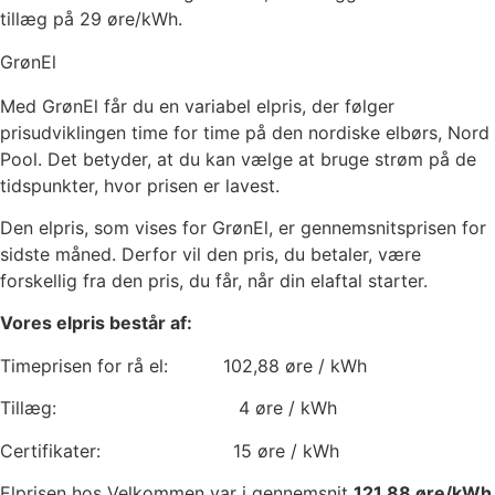
tillæg på 29 øre/kWh.
GrønEl
Med GrønEl får du en variabel elpris, der følger
prisudviklingen time for time på den nordiske elbørs, Nord
Pool. Det betyder, at du kan vælge at bruge strøm på de
tidspunkter, hvor prisen er lavest.
Den elpris, som vises for GrønEl, er gennemsnitsprisen for
sidste måned. Derfor vil den pris, du betaler, være
forskellig fra den pris, du får, når din elaftal starter.
Vores elpris består af:
Timeprisen for rå el:
102,88
øre / kWh
Tillæg:
4
øre / kWh
Certifikater:
15
øre / kWh
Elprisen hos Velkommen var i gennemsnit
121,88
øre/kWh