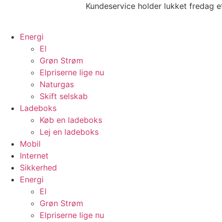
Videre
Kundeservice holder lukket fredag e
til
indhold
Energi
El
Grøn Strøm
Elpriserne lige nu
Naturgas
Skift selskab
Ladeboks
Køb en ladeboks
Lej en ladeboks
Mobil
Internet
Sikkerhed
Energi
El
Grøn Strøm
Elpriserne lige nu