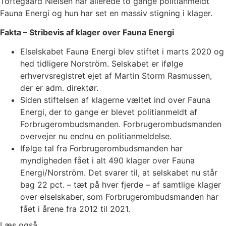
Toftegaard Nielsen har allerede to gange politianmeldt
Fauna Energi og hun har set en massiv stigning i klager.
Fakta – Stribevis af klager over Fauna Energi
Elselskabet Fauna Energi blev stiftet i marts 2020 og
hed tidligere Norström. Selskabet er ifølge
erhvervsregistret ejet af Martin Storm Rasmussen,
der er adm. direktør.
Siden stiftelsen af klagerne væltet ind over Fauna
Energi, der to gange er blevet politianmeldt af
Forbrugerombudsmanden. Forbrugerombudsmanden
overvejer nu endnu en politianmeldelse.
Ifølge tal fra Forbrugerombudsmanden har
myndigheden fået i alt 490 klager over Fauna
Energi/Norström. Det svarer til, at selskabet nu står
bag 22 pct. – tæt på hver fjerde – af samtlige klager
over elselskaber, som Forbrugerombudsmanden har
fået i årene fra 2012 til 2021.
Læs også...