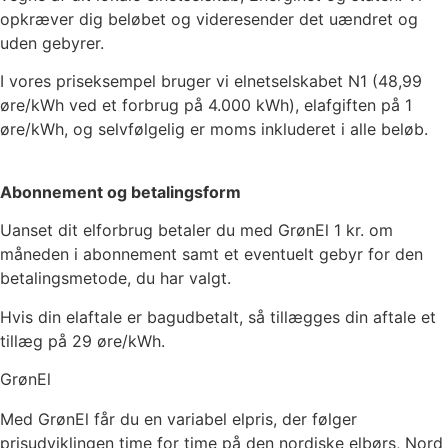
opkræver dig beløbet og videresender det uændret og
uden gebyrer.
I vores priseksempel bruger vi elnetselskabet
N1
(
48,99
øre/kWh ved et forbrug på 4.000 kWh), elafgiften på
1
øre/kWh, og selvfølgelig er moms inkluderet i alle beløb.
Abonnement og betalingsform
Uanset dit elforbrug betaler du med GrønEl
1
kr. om
måneden i abonnement samt et eventuelt gebyr for den
betalingsmetode, du har valgt.
Hvis din elaftale er bagudbetalt, så tillægges din aftale et
tillæg på 29 øre/kWh.
GrønEl
Med GrønEl får du en variabel elpris, der følger
prisudviklingen time for time på den nordiske elbørs, Nord