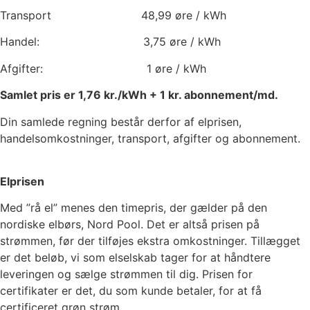
Transport
48,99
øre / kWh
Handel:
3,75
øre / kWh
Afgifter:
1
øre / kWh
Samlet pris er
1,76
kr./kWh +
1
kr. abonnement/md.
Din samlede regning består derfor af elprisen,
handelsomkostninger, transport, afgifter og abonnement.
Elprisen
Med ”rå el” menes den timepris, der gælder på den
nordiske elbørs, Nord Pool. Det er altså prisen på
strømmen, før der tilføjes ekstra omkostninger. Tillægget
er det beløb, vi som elselskab tager for at håndtere
leveringen og sælge strømmen til dig. Prisen for
certifikater er det, du som kunde betaler, for at få
certificeret grøn strøm.