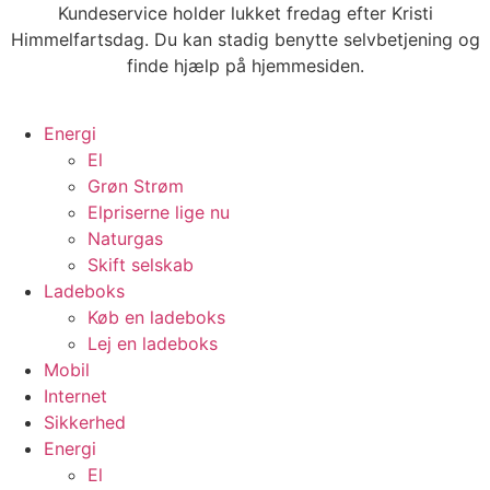
Videre
Kundeservice holder lukket fredag efter Kristi
til
Himmelfartsdag. Du kan stadig benytte selvbetjening og
indhold
finde hjælp på hjemmesiden.
Energi
El
Grøn Strøm
Elpriserne lige nu
Naturgas
Skift selskab
Ladeboks
Køb en ladeboks
Lej en ladeboks
Mobil
Internet
Sikkerhed
Energi
El